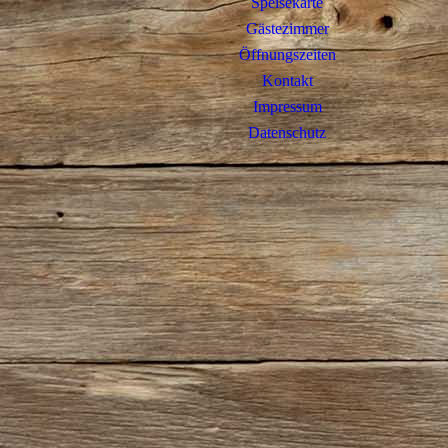
Speisekarte
Gästezimmer
Öffnungszeiten
Kontakt
Impressum
Datenschutz